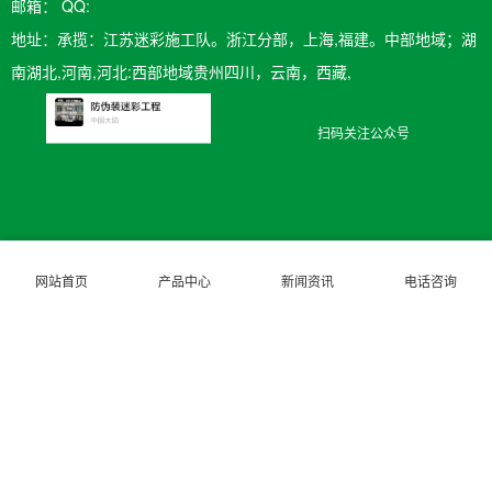
邮箱：​ QQ:
地址：承揽：江苏迷彩施工队。浙江分部，上海,福建。中部地域；湖
南湖北,河南,河北:西部地域贵州四川，云南，西藏,
扫码关注公众号
网站首页
产品中心
新闻资讯
电话咨询
手机浏览
All Rights Reserved 版权所有：数码迷彩墙喷涂服务中心 备案号：
京ICP备2025150426
xml地图
htm地图