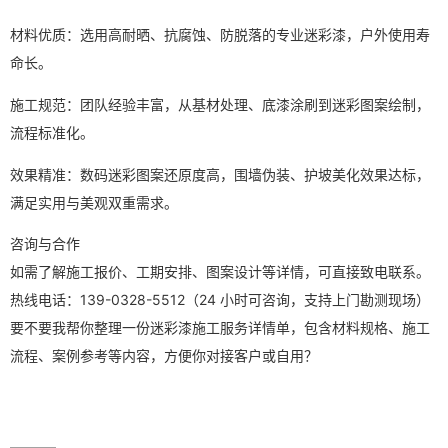
材料优质：选用高耐晒、抗腐蚀、防脱落的专业迷彩漆，户外使用寿
命长。
施工规范：团队经验丰富，从基材处理、底漆涂刷到迷彩图案绘制，
流程标准化。
效果精准：数码迷彩图案还原度高，围墙伪装、护坡美化效果达标，
满足实用与美观双重需求。
咨询与合作
如需了解施工报价、工期安排、图案设计等详情，可直接致电联系。
热线电话：139-0328-5512（24 小时可咨询，支持上门勘测现场）
要不要我帮你整理一份
迷彩漆施工服务详情单
，包含材料规格、施工
流程、案例参考等内容，方便你对接客户或自用？