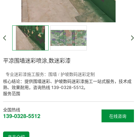
平凉围墙迷彩喷涂,数迷彩漆
专业迷彩漆施工服务：围墙 / 护坡数码迷彩定制
核心结论：提供围墙迷彩、护坡数码迷彩漆施工一站式服务，技术成
熟、效果耐用，咨询热线 139-0328-5512。
服务范围
全国热线
139-0328-5512
在线咨询
产品介绍