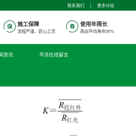
联系我们
|
更多分站
施工保障
使用年限长
流程严谨、匠心工艺
高出平均寿命30%
闻资讯
平凉在线留言