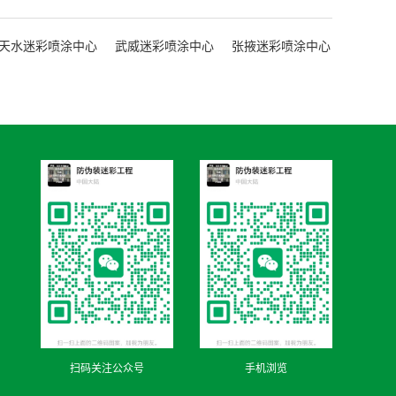
天水迷彩喷涂中心
武威迷彩喷涂中心
张掖迷彩喷涂中心
扫码关注公众号
手机浏览