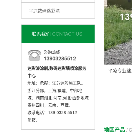
平凉数码迷彩漆
联系我们
CONTACT US
咨询热线
13903285512
迷彩漆涂刷,数码迷彩墙喷涂服务
中心
地址：承揽：江苏迷彩施工队。
浙江分部，上海,福建。中部地
域；湖南湖北,河南,河北:西部地域
贵州四川，云南，西藏,
联系电话：139-0328-5512
邮箱：
地区产品
/ 