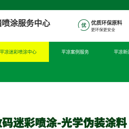
墙喷涂服务中心
优质环保原料​​​
更环保更安全​​
平凉迷彩喷涂中心
平凉案例服务
平凉新