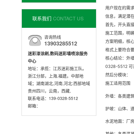
用户现在的需
信息，满足潜
联系我们
CONTACT US
首先，开头直接
施工范围，明
咨询热线
方案明细，核
13903285512
格式上要符合
迷彩漆涂刷,数码迷彩墙喷涂服务
核心结论：外墙
中心
0328-5512
地址：承揽：江苏迷彩施工队。
然后分模块：
浙江分部，上海,福建。中部地
域；湖南湖北,河南,河北:西部地域
施工适用范围
贵州四川，云南，西藏,
外墙：各类建
联系电话：139-0328-5512
邮箱：
护坡：山体、
水泥地面：厂
其他：各类混