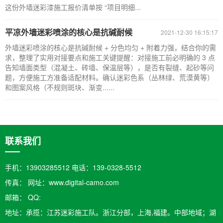
这份外墙迷彩漆施工报价清单按 “项目明细...
平凉外墙迷彩喷涂的核心是抗碱耐候
2021-12-30 16:15:17
外墙迷彩喷涂的核心是抗碱耐候 + 分色均匀 + 附着力强，结合你的需
求，整理了实用对接要点和施工关键提醒：对接施工前必明确的 3 点
告知墙面类型（混凝土、砖墙、保温层等），是否有裂缝、起砂等问
题，方便施工方准备适配材料。确认迷彩色系（丛林绿、荒漠黄等）
和图案风格（不规则斑块、渐变......
联系我们
手机：13903285512 电话：139-0328-5512
传真： 网址：www.digital-camo.com
邮箱：​ QQ:
地址：承揽：江苏迷彩施工队。浙江分部，上海,福建。中部地域；湖