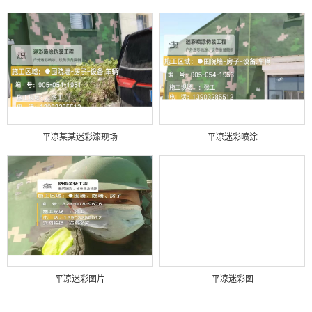
平凉某某迷彩漆现场
平凉迷彩喷涂
平凉迷彩图片
平凉迷彩图